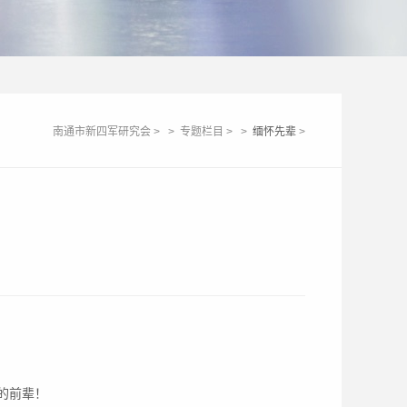
南通市新四军研究会
>
>
专题栏目
>
>
缅怀先辈
>
的前辈！