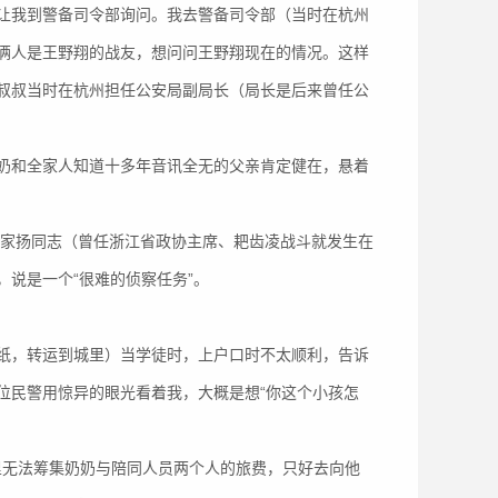
让我到警备司令部询问。我去警备司令部（当时在杭州
俩人是王野翔的战友，想问问王野翔现在的情况。这样
叔叔当时在杭州担任公安局副局长（局长是后来曾任公
奶和全家人知道十多年音讯全无的父亲肯定健在，悬着
与王家扬同志（曾任浙江省政协主席、耙齿凌战斗就发生在
说是一个“很难的侦察任务”。
纸，转运到城里）当学徒时，上户口时不太顺利，告诉
位民警用惊异的眼光看着我，大概是想“你这个小孩怎
家里无法筹集奶奶与陪同人员两个人的旅费，只好去向他