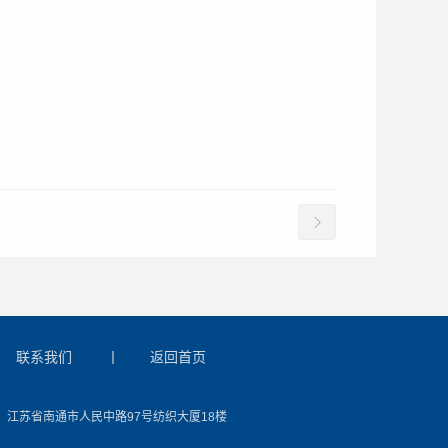
联系我们
丨
返回首页
：江苏省南通市人民中路97号纺织大厦18楼