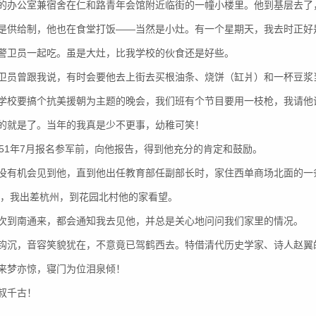
的办公室兼宿舍在仁和路青年会馆附近临街的一幢小楼里。他到基层去了
是供给制，他也在食堂打饭——当然是小灶。有一个星期天，我去时正好
警卫员一起吃。虽是大灶，比我学校的伙食还是好些。
卫员曾跟我说，有时会要他去上街去买根油条、烧饼（缸爿）和一杯豆浆
学校要搞个抗美援朝为主题的晚会，我们班有个节目要用一枝枪，我请他
的就是了。当年的我真是少不更事，幼稚可笑！
51年7月报名参军前，向他报告，得到他充分的肯定和鼓励。
没有机会见到他，直到他出任教育部任副部长时，家住西单商场北面的一
1年，我出差杭州，到花园北村他的家看望。
到南通来，都会通知我去见他，并总是关心地问问我们家里的情况。
沉，音容笑貌犹在，不意竟已驾鹤西去。特借清代历史学家、诗人赵翼
来梦亦惊，寝门为位泪泉倾！
叔千古！