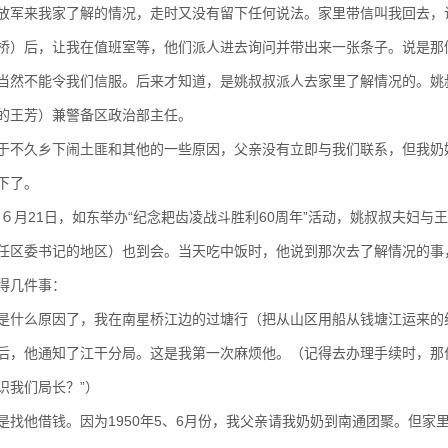
放军来我家了解的情况，走时又没有留下任何说法。家里带信叫我回去，
桥）后，让我在值班室等，他们派人进去询问并带出来一张条子。说是那
当然不能令我们信服。后来才知道，是姚叔叔派人去家里了解情况的。姚
的王芳）兼警备区政治部主任。
于不久乡下闹土匪和其他的一些原因，父亲没有立即与我们联系，但我奶
下了。
4年６月21日，如东举办“纪念耙齿凌战斗胜利60周年”活动，姚叔叔夫妇
任区委书记的地区）也到会。当天吃中饭时，他说到那次去了解情况的事，
得几件事：
是什么原因了，我在南星桥江边的过塘行（把从山区用船从钱塘江运来的
后，他通知了江干分局。这是我第一次麻烦他。（记得去办理手续时，那
识我们局长？”）
是找他借钱。因为1950年5、6月份，我父亲请我奶奶到南通团聚。但