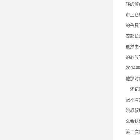
轻的解
市上仑
的答复
安部长
虽然由
的心放
200
他那时
还记
记不清
姚叔叔
么会认
第二次