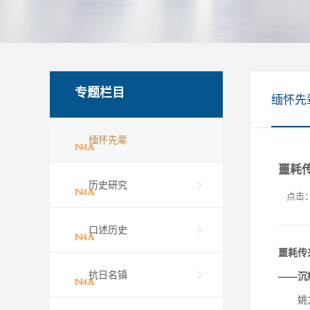
专题栏目
缅怀先
缅怀先辈
噩耗
历史研究
点击
口述历史
噩耗传
抗日名镇
——
沉
姚力叔