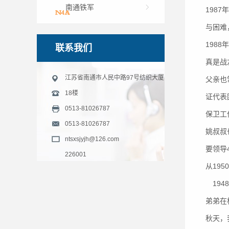
南通铁军
198
与困难
198
联系我们
真是战
江苏省南通市人民中路97号纺织大厦
父亲也
18楼
证代表
0513-81026787
保卫工
0513-81026787
姚叔叔
ntsxsjyjh@126.com
要领导
226001
从19
194
弟弟在
秋天，