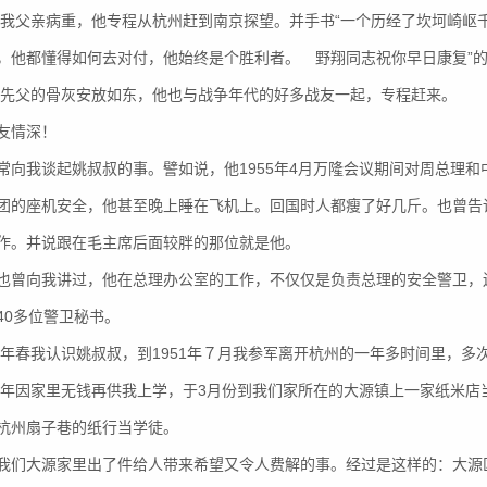
7年我父亲病重，他专程从杭州赶到南京探望。并手书“一个历经了坎坷崎
，他都懂得如何去对付，他始终是个胜利者。 野翔同志祝你早日康复”
8年先父的骨灰安放如东，他也与战争年代的好多战友一起，专程赶来。
友情深！
常向我谈起姚叔叔的事。譬如说，他1955年4月万隆会议期间对周总理
团的座机安全，他甚至晚上睡在飞机上。回国时人都瘦了好几斤。也曾告诉
作。并说跟在毛主席后面较胖的那位就是他。
也曾向我讲过，他在总理办公室的工作，不仅仅是负责总理的安全警卫，
40多位警卫秘书。
50年春我认识姚叔叔，到1951年７月我参军离开杭州的一年多时间里，
8年因家里无钱再供我上学，于3月份到我们家所在的大源镇上一家纸米店当
杭州扇子巷的纸行当学徒。
我们大源家里出了件给人带来希望又令人费解的事。经过是这样的：大源