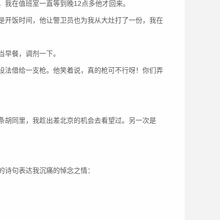
，我在值班室一直等到晚12点多他才回来。
是开饭时间，他让警卫员也为我从大灶打了一份，我在
当早餐，调剂一下。
设法借给一支枪。他笑着说，真的枪可不行呀！你们弄
条胡同里，我趁出差北京的机会去看望过。另一次是
的诗句表达我沉痛的悼念之情：