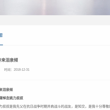
辈
传来泪泉倾
：
时间：2018-12-31
来泪泉倾
痛悼念姚力叔叔
叔是我先父在抗日战争时期并肩战斗的战友，是知交，是我十分尊敬