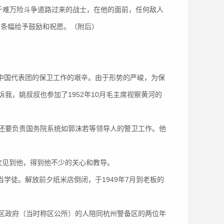
岖千难万险斗争道路过来的战士，在他的面前，任何敌人
的条幅给予鼓励和祝愿。（附后）
和中国代表团的保卫工作的艰辛。由于形势的严峻，为保
我，姚叔叔也参加了1952年10月毛主席视察黄河的
还要负责国务院系统如郭沫若等领导人的警卫工作。他
多次见到他，得到他不少的关心和教导。
学徒。解放前夕纸米店倒闭，于1949年7月到老板的
区政府（当时称区公所）的人陪同杭州警备区的两位年