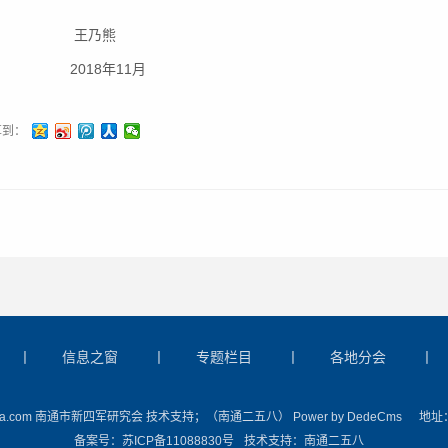
王乃熊
018年11月
享到：
丨
信息之窗
丨
专题栏目
丨
各地分会
丨
ww.ntn4a.com 南通市新四军研究会 技术支持；（南通二五八）
Power by DedeCms
地址
备案号：
苏ICP备11088830号
技术支持：
南通二五八