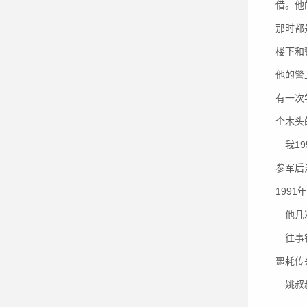
借。他
那时都
楼下和
他的警
有一次
个木头
我19
参军后
199
他几次
往事钩
噩耗传
姚叔